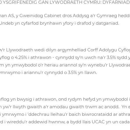
D YSGRIFENEDIG GAN LYWODRAETH CYMRU: DYFARNIAD 
han AS, y Gweinidog Cabinet dros Addysg a'r Gymraeg heddiw
Undeb yn cyfarfod brynhawn yfory i drafod y datganiad.
r Llywodraeth wedi dilyn argymhelliad Corff Adolygu Cyfl
yflog o 4.25% i athrawon - cynnydd sy'n uwch na'r 3.5% syd
m yn ymwybodol o'r heriau ariannol sy'n wynebu'r Llywodra
 ymrwymo i ariannu'r cynnydd o 3.5% yn llawn.
log yn bwysig i athrawon, ond rydym hefyd yn ymwybodol i
on yw'r llwyth gwaith a'r amodau gwaith trwm ac anodd. Yn 
i ymrwymo i 'ddechrau lleihau'r baich biwrocrataidd ar ath
d i wireddu'r addewid hwnnw, a bydd llais UCAC yn un cadarn