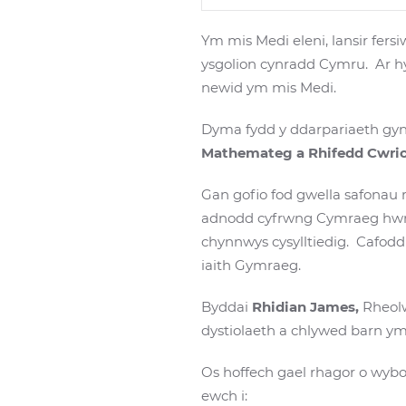
Ym mis Medi eleni, lansir fer
ysgolion cynradd Cymru. Ar h
newid ym mis Medi.
Dyma fydd y ddarpariaeth gynta
Mathemateg a Rhifedd Cwri
Gan gofio fod gwella safonau 
adnodd cyfrwng Cymraeg hwn
chynnwys cysylltiedig. Cafod
iaith Gymraeg.
Byddai
Rhidian James,
Rheolw
dystiolaeth a chlywed barn 
Os hoffech gael rhagor o wyb
ewch i: