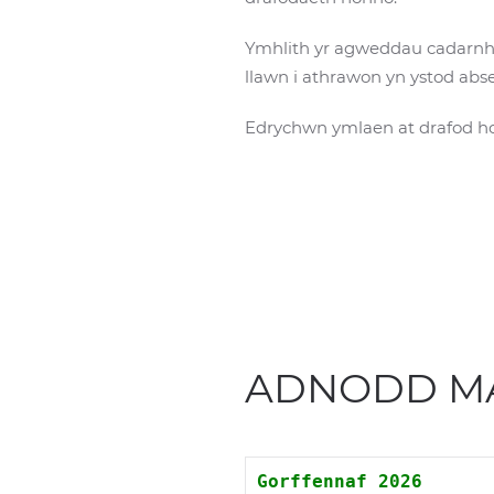
Ymhlith yr agweddau cadarnhao
llawn i athrawon yn ystod ab
Edrychwn ymlaen at drafod ho
ADNODD M
Gorffennaf 2026 