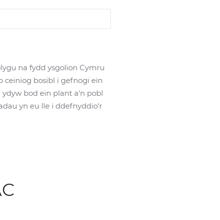
olygu na fydd ysgolion Cymru
einiog bosibl i gefnogi ein
 ydyw bod ein plant a'n pobl
adau yn eu lle i ddefnyddio'r
AC