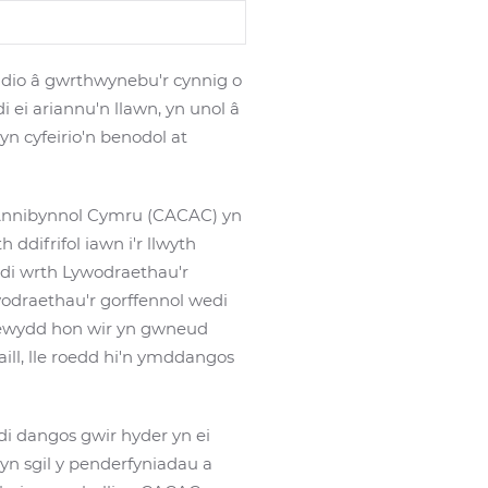
dio â gwrthwynebu'r cynnig o
i ei ariannu'n llawn, yn unol â
n cyfeirio'n benodol at
au Annibynnol Cymru (CACAC) yn
 ddifrifol iawn i'r llwyth
di wrth Lywodraethau'r
odraethau'r gorffennol wedi
newydd hon wir yn gwneud
ll, lle roedd hi'n ymddangos
i dangos gwir hyder yn ei
n sgil y penderfyniadau a