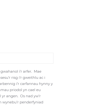
 gwahanol i’r arfer. Mae
u’r risg i’r gweithlu ac i
arbennig i’r carfannau hynny y
amau priodol yn cael eu
l yr angen. Os nad yw’r
 yn wynebu’r penderfyniad