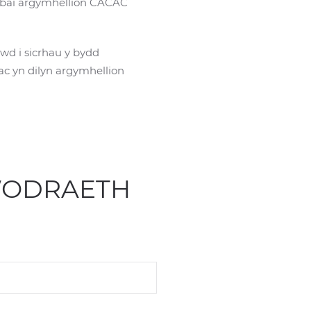
e bai argymhellion CACAC
wd i sicrhau y bydd
ac yn dilyn argymhellion
YWODRAETH