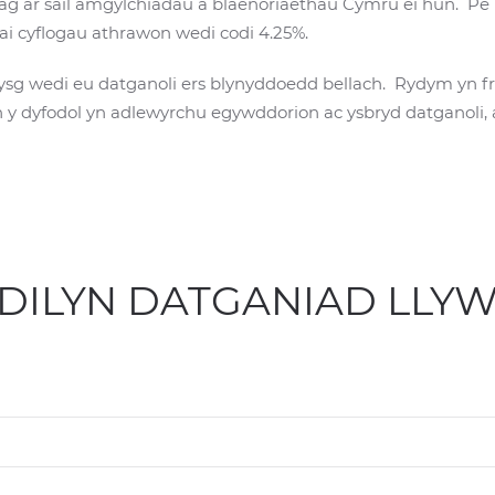
nag ar sail amgylchiadau a blaenoriaethau Cymru ei hun. P
ai cyflogau athrawon wedi codi 4.25%.
sg wedi eu datganoli ers blynyddoedd bellach. Rydym yn fr
 y dyfodol yn adlewyrchu egywddorion ac ysbryd datganoli, 
 DILYN DATGANIAD LL
 