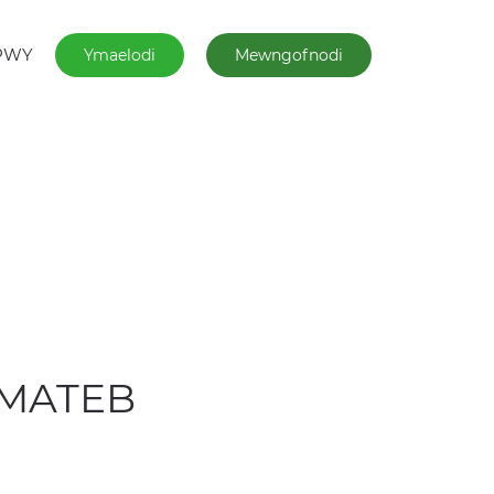
PWY
Ymaelodi
Mewngofnodi
YMATEB