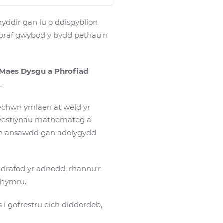
yddir gan lu o ddisgyblion
 braf gwybod y bydd pethau'n
Maes Dysgu a Phrofiad
g.
rychwn ymlaen at weld yr
westiynau mathemateg a
ran ansawdd gan adolygydd
 drafod yr adnodd, rhannu'r
Nghymru.
 gofrestru eich diddordeb,