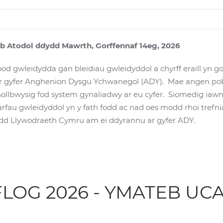
ideb Atodol ddydd Mawrth, Gorffennaf 14eg, 2026
d gwleidydda gan bleidiau gwleidyddol a chyrff eraill yn g
r gyfer Anghenion Dysgu Ychwanegol (ADY). Mae angen pob c
 hollbwysig fod system gynaliadwy ar eu cyfer. Siomedig iawn
 arfau gwleidyddol yn y fath fodd ac nad oes modd rhoi trefni
dd Llywodraeth Cymru am ei ddyrannu ar gyfer ADY.
LOG 2026 - YMATEB UC