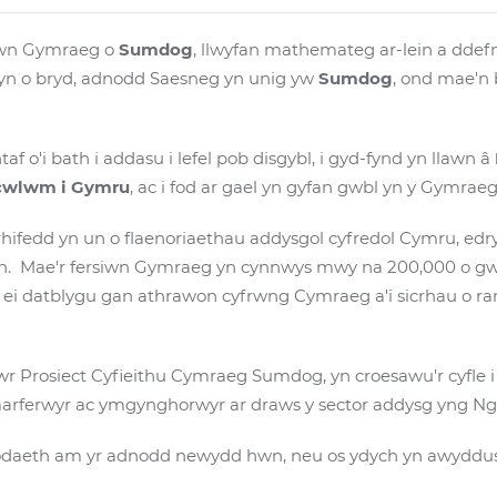
siwn Gymraeg o
Sumdog
, llwyfan mathemateg ar-lein a ddefn
yn o bryd, adnodd Saesneg yn unig yw
Sumdog
, ond mae'n
f o'i bath i addasu i lefel pob disgybl, i gyd-fynd yn llawn â
cwlwm i Gymru
, ac i fod ar gael yn gyfan gwbl yn y Gymrae
rhifedd yn un o flaenoriaethau addysgol cyfredol Cymru, ed
. Mae'r fersiwn Gymraeg yn cynnwys mwy na 200,000 o g
d ei datblygu gan athrawon cyfrwng Cymraeg a'i sicrhau o 
r Prosiect Cyfieithu Cymraeg Sumdog, yn croesawu'r cyfle i
ymarferwyr ac ymgynghorwyr ar draws y sector addysg yng 
odaeth am yr adnodd newydd hwn, neu os ydych yn awyddus i