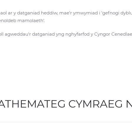
l ar y datganiad heddiw, mae'r ymwymiad i 'gefnogi dyblu'r
senoldeb mamolaeth'.
ll agweddau'r datganiad yng nghyfarfod y Cyngor Cenedlae
ATHEMATEG CYMRAEG 