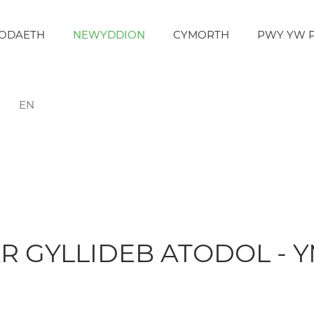
ODAETH
NEWYDDION
CYMORTH
PWY YW 
EN
AR GYLLIDEB ATODOL - 