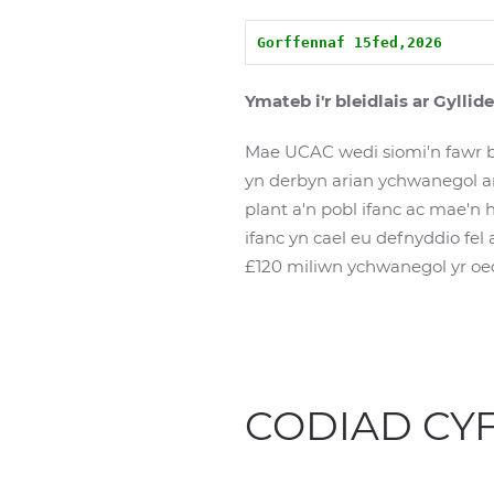
Gorffennaf 15fed,2026
Ymateb i'r bleidlais ar Gyll
Mae UCAC wedi siomi'n fawr bo
yn derbyn arian ychwanegol a
plant a'n pobl ifanc ac mae'n
ifanc yn cael eu defnyddio fel
£120 miliwn ychwanegol yr oe
CODIAD CYF