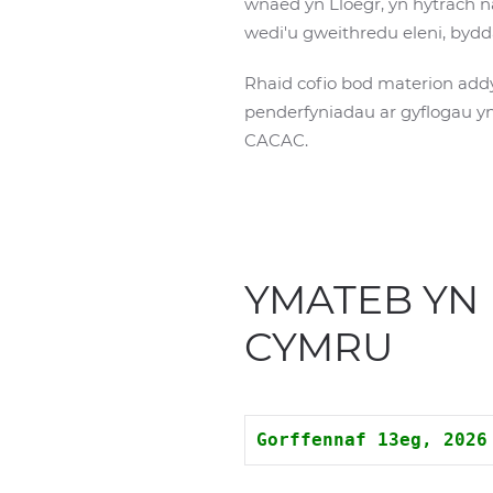
wnaed yn Lloegr, yn hytrach 
wedi'u gweithredu eleni, bydd
Rhaid cofio bod materion addy
penderfyniadau ar gyflogau yn
CACAC.
YMATEB YN
CYMRU
Gorffennaf 13eg, 2026