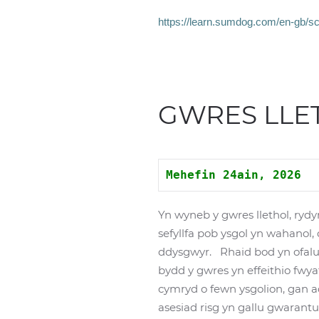
https://learn.sumdog.com/en-gb/sc
GWRES LLE
Mehefin 24ain, 2026
Yn wyneb y gwres llethol, rydy
sefyllfa pob ysgol yn wahanol,
ddysgwyr. Rhaid bod yn ofalus 
bydd y gwres yn effeithio fwy
cymryd o fewn ysgolion, gan a
asesiad risg yn gallu gwarantu