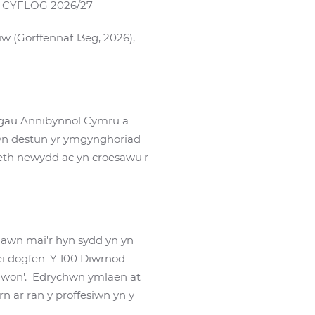
CYFLOG 2026/27
 (Gorffennaf 13eg, 2026),
ogau Annibynnol Cymru a
d yn destun yr ymgynghoriad
eth newydd ac yn croesawu'r
awn mai'r hyn sydd yn yn
ei dogfen 'Y 100 Diwrnod
rawon'. Edrychwn ymlaen at
 ar ran y proffesiwn yn y