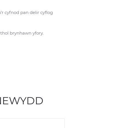
 cyfnod pan delir cyflog
thol brynhawn yfory.
NEWYDD