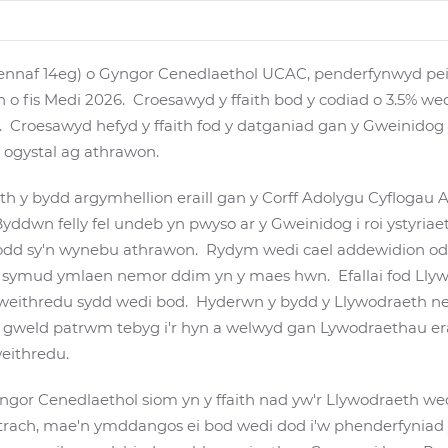
fennaf 14eg) o Gyngor Cenedlaethol UCAC, penderfynwyd pei
n o fis Medi 2026. Croesawyd y ffaith bod y codiad o 3.5% wed
. Croesawyd hefyd y ffaith fod y datganiad gan y Gweinidog y
 ogystal ag athrawon.
faith y bydd argymhellion eraill gan y Corff Adolygu Cyflog
Byddwn felly fel undeb yn pwyso ar y Gweinidog i roi ystyriaeth
odd sy'n wynebu athrawon. Rydym wedi cael addewidion od
 symud ymlaen nemor ddim yn y maes hwn. Efallai fod Llyw
 weithredu sydd wedi bod. Hyderwn y bydd y Llywodraeth 
gweld patrwm tebyg i'r hyn a welwyd gan Lywodraethau erai
eithredu.
gor Cenedlaethol siom yn y ffaith nad yw'r Llywodraeth wed
rach, mae'n ymddangos ei bod wedi dod i'w phenderfyniad y