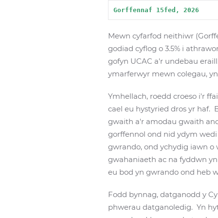
Gorffennaf 15fed, 2026 
Mewn cyfarfod neithiwr (Gorf
godiad cyflog o 3.5% i athrawo
gofyn UCAC a'r undebau eraill
ymarferwyr mewn colegau, yn
Ymhellach, roedd croeso i'r f
cael eu hystyried dros yr haf. 
gwaith a'r amodau gwaith an
gorffennol ond nid ydym wedi
gwrando, ond ychydig iawn o
gwahaniaeth ac na fyddwn yn 
eu bod yn gwrando ond heb w
Fodd bynnag, datganodd y Cyn
phwerau datganoledig. Yn hyt