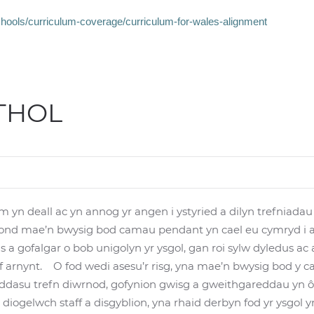
hools/curriculum-coverage/curriculum-for-wales-alignment
THOL
m yn deall ac yn annog yr angen i ystyried a dilyn trefniadau
 ond mae’n bwysig bod camau pendant yn cael eu cymryd i ases
a gofalgar o bob unigolyn yr ysgol, gan roi sylw dyledus ac 
af arnynt. O fod wedi asesu’r risg, yna mae’n bwysig bod y c
ddasu trefn diwrnod, gofynion gwisg a gweithgareddau yn ô
 diogelwch staff a disgyblion, yna rhaid derbyn fod yr ysgol