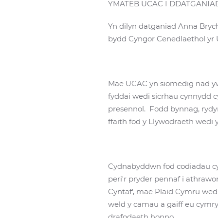
YMATEB UCAC I DDATGANIA
Yn dilyn datganiad Anna Bryc
bydd Cyngor Cenedlaethol yr 
Mae UCAC yn siomedig nad yw'
fyddai wedi sicrhau cynnydd c
presennol. Fodd bynnag, rydy
ffaith fod y Llywodraeth wedi
Cydnabyddwn fod codiadau cyf
peri'r pryder pennaf i athraw
Cyntaf', mae Plaid Cymru wed
weld y camau a gaiff eu cymry
drafodaeth honno.