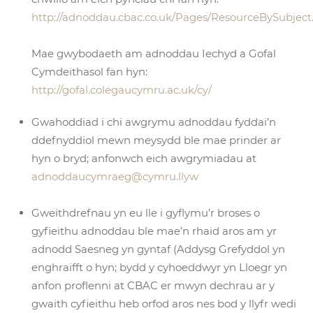
http://adnoddau.cbac.co.uk/Pages/ResourceBySubject
Mae gwybodaeth am adnoddau Iechyd a Gofal
Cymdeithasol fan hyn:
http://gofal.colegaucymru.ac.uk/cy/
Gwahoddiad i chi awgrymu adnoddau fyddai’n
ddefnyddiol mewn meysydd ble mae prinder ar
hyn o bryd; anfonwch eich awgrymiadau at
adnoddaucymraeg@cymru.llyw
Gweithdrefnau yn eu lle i gyflymu’r broses o
gyfieithu adnoddau ble mae’n rhaid aros am yr
adnodd Saesneg yn gyntaf (Addysg Grefyddol yn
enghraifft o hyn; bydd y cyhoeddwyr yn Lloegr yn
anfon proflenni at CBAC er mwyn dechrau ar y
gwaith cyfieithu heb orfod aros nes bod y llyfr wedi