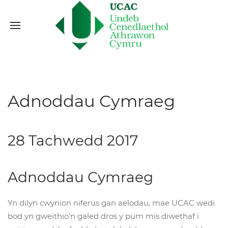
Adnoddau Cymraeg
28 Tachwedd 2017
Adnoddau Cymraeg
Yn dilyn cwynion niferus gan aelodau, mae UCAC wedi
bod yn gweithio’n galed dros y pum mis diwethaf i