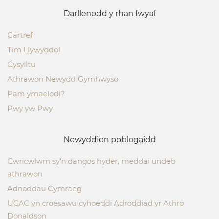
Darllenodd y rhan fwyaf
Cartref
Tim Llywyddol
Cysylltu
Athrawon Newydd Gymhwyso
Pam ymaelodi?
Pwy yw Pwy
Newyddion poblogaidd
Cwricwlwm sy’n dangos hyder, meddai undeb
athrawon
Adnoddau Cymraeg
UCAC yn croesawu cyhoeddi Adroddiad yr Athro
Donaldson