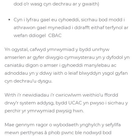
dod o’r wasg cyn dechrau ar y gwaith)
Cyn i lyfrau gael eu cyhoeddi, sicrhau bod modd i
athrawon gael mynediad i ddrafft eithaf terfynol ar
wefan ddiogel CBAC
Yn ogystal, cafwyd ymrwymiad y bydd unrhyw
amserlen ar gyfer diwygio cymwysterau yn y dyfodol yn
caniatáu digon o amser i gyhoeddi manylebau ac
adnoddau yn y ddwy iaith o leiaf blwyddyn ysgol gyfan
cyn dechrau’u dysgu.
Wrth i’r newidiadau i’r cwricwlwm weithio’u ffordd
drwy’r system addysg, bydd UCAC yn pwyso i sicrhau y
perchir yr ymrwymiad pwysig hwn.
Mae gennym ragor o wybodaeth ynghylch y sefyllfa
mewn perthynas â phob pwnc ble nodwyd bod