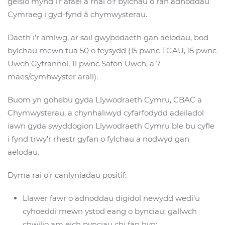
geisio mynd i’r afael â rhai o’r bylchau o ran adnoddau
Cymraeg i gyd-fynd â chymwysterau.
Daeth i’r amlwg, ar sail gwybodaeth gan aelodau, bod
bylchau mewn tua 50 o feysydd (15 pwnc TGAU, 15 pwnc
Uwch Gyfrannol, 11 pwnc Safon Uwch, a 7
maes/cymhwyster arall).
Buom yn gohebu gyda Llywodraeth Cymru, CBAC a
Chymwysterau, a chynhaliwyd cyfarfodydd adeiladol
iawn gyda swyddogion Llywodraeth Cymru ble bu cyfle
i fynd trwy’r rhestr gyfan o fylchau a nodwyd gan
aelodau.
Dyma rai o’r canlyniadau positif:
Llawer fawr o adnoddau digidol newydd wedi’u
cyhoeddi mewn ystod eang o bynciau; gallwch
chwilio am eich pynciau chi fan hyn: