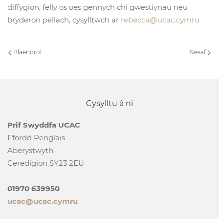
diffygion, felly os oes gennych chi gwestiynau neu
bryderon pellach, cysylltwch ar
rebecca@ucac.cymru
Blaenorol
Nesaf
Cysylltu â ni
Prif Swyddfa UCAC
Ffordd Penglais
Aberystwyth
Ceredigion SY23 2EU
01970 639950
ucac@ucac.cymru