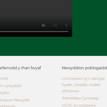
rllenodd y rhan fwyaf
Newyddion poblogaidd
rtref
Cwricwlwm sy’n dangos
hyder, meddai undeb
m Llywyddol
athrawon
sylltu
Adnoddau Cymraeg
thrawon Newydd
UCAC yn croesawu
ymhwyso