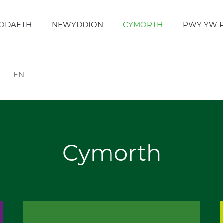
ODAETH
NEWYDDION
CYMORTH
PWY YW 
EN
Cymorth