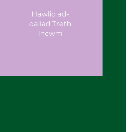
Hawlio ad-
daliad Treth
Incwm