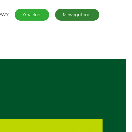
PWY
Ymaelodi
Mewngofnodi