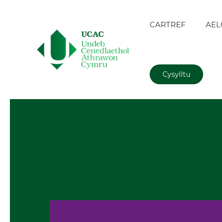
CARTREF
AEL
Cysylltu