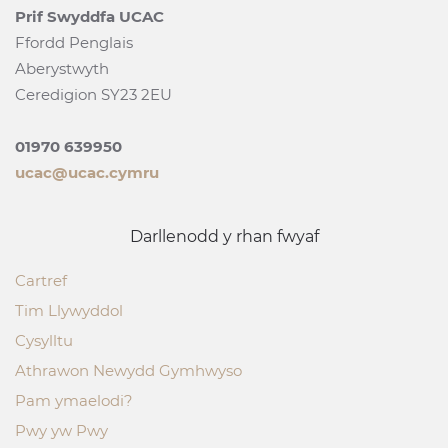
Prif Swyddfa UCAC
Ffordd Penglais
Aberystwyth
Ceredigion SY23 2EU
01970 639950
ucac@ucac.cymru
Darllenodd y rhan fwyaf
Cartref
Tim Llywyddol
Cysylltu
Athrawon Newydd Gymhwyso
Pam ymaelodi?
Pwy yw Pwy