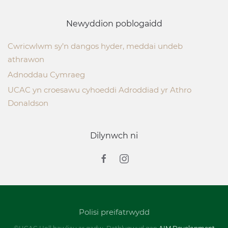
Newyddion poblogaidd
Cwricwlwm sy’n dangos hyder, meddai undeb
athrawon
Adnoddau Cymraeg
UCAC yn croesawu cyhoeddi Adroddiad yr Athro
Donaldson
Dilynwch ni
Polisi preifatrwydd