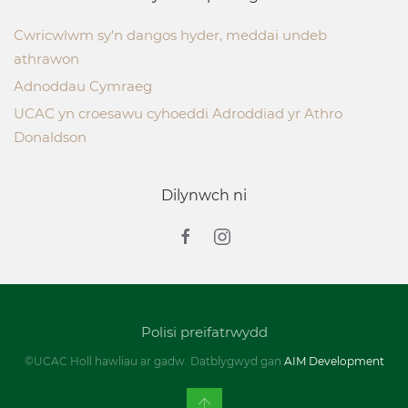
Cwricwlwm sy’n dangos hyder, meddai undeb
athrawon
Adnoddau Cymraeg
UCAC yn croesawu cyhoeddi Adroddiad yr Athro
Donaldson
Dilynwch ni
Polisi preifatrwydd
©UCAC Holl hawliau ar gadw. Datblygwyd gan
AIM Development