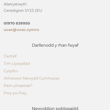
Aberystwyth
Ceredigion SY23 2EU
01970 639950
ucac@ucac.cymru
Darllenodd y rhan fwyaf
Cartref
Tim Llywyddol
Cysylltu
Athrawon Newydd Gymhwyso
Pam ymaelodi?
Pwy yw Pwy
Newyddion poblogaidd