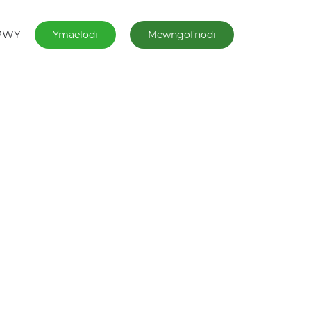
PWY
Ymaelodi
Mewngofnodi