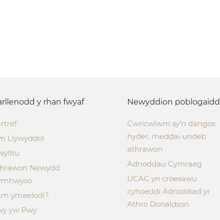
rllenodd y rhan fwyaf
Newyddion poblogaidd
rtref
Cwricwlwm sy’n dangos
hyder, meddai undeb
m Llywyddol
athrawon
sylltu
Adnoddau Cymraeg
thrawon Newydd
UCAC yn croesawu
ymhwyso
cyhoeddi Adroddiad yr
m ymaelodi?
Athro Donaldson
wy yw Pwy