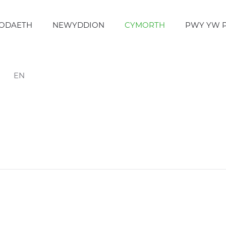
ODAETH
NEWYDDION
CYMORTH
PWY YW 
EN