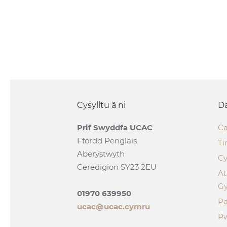
Cysylltu â ni
Da
Prif Swyddfa UCAC
Ca
Ffordd Penglais
Ti
Aberystwyth
Cy
Ceredigion SY23 2EU
A
G
01970 639950
Pa
ucac@ucac.cymru
P