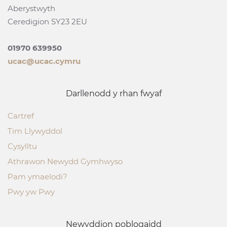
Aberystwyth
Ceredigion SY23 2EU
01970 639950
ucac@ucac.cymru
Darllenodd y rhan fwyaf
Cartref
Tim Llywyddol
Cysylltu
Athrawon Newydd Gymhwyso
Pam ymaelodi?
Pwy yw Pwy
Newyddion poblogaidd