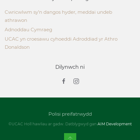
Cwricwlwm sy’n dangos hyder, meddai undeb
athrawon
Adnoddau Cymraeg
UCAC yn croesawu cyhoeddi Adroddiad yr Athro
Donaldson
Dilynwch ni
Polisi preifatrwydd
©UCAC Holl hawliau ar gadw. Datblygwyd gan
AIM Development