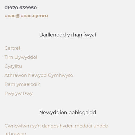
01970 639950
ucac@ucac.cymru
Darllenodd y rhan fwyaf
Cartref
Tim Llywyddol
Cysylltu
Athrawon Newydd Gymhwyso
Pam ymaelodi?
Pwy yw Pwy
Newyddion poblogaidd
Cwricwlwm sy’n dangos hyder, meddai undeb
athrawon