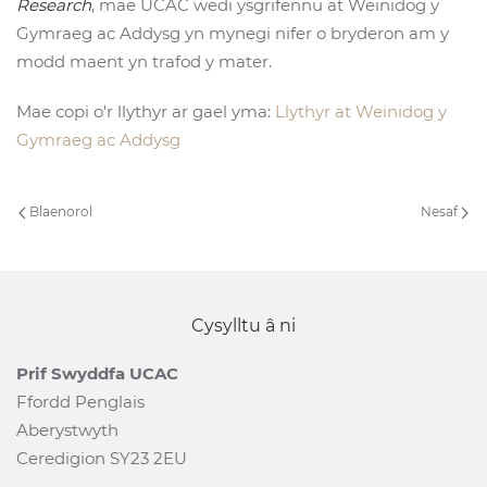
Research
, mae UCAC wedi ysgrifennu at Weinidog y
Gymraeg ac Addysg yn mynegi nifer o bryderon am y
modd maent yn trafod y mater.
Mae copi o'r llythyr ar gael yma:
Llythyr at Weinidog y
Gymraeg ac Addysg
Blaenorol
Nesaf
Cysylltu â ni
Prif Swyddfa UCAC
Ffordd Penglais
Aberystwyth
Ceredigion SY23 2EU