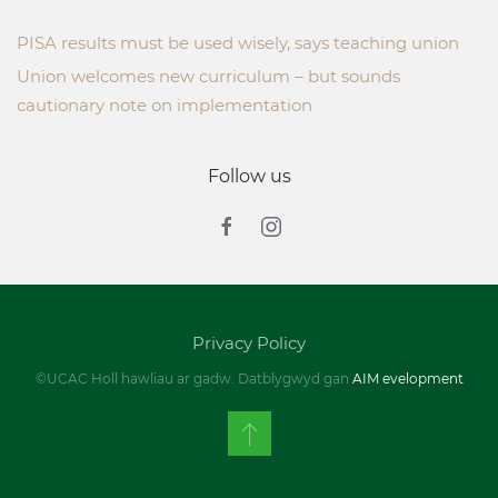
PISA results must be used wisely, says teaching union
Union welcomes new curriculum – but sounds
cautionary note on implementation
Follow us
Privacy Policy
©UCAC Holl hawliau ar gadw. Datblygwyd gan
AIM evelopment