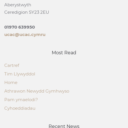
Aberystwyth
Ceredigion SY23 2EU
01970 639950
ucac@ucac.cymru
Most Read
Cartref
Tim Llywyddol
Home
Athrawon Newydd Gymhwyso
Pam ymaelodi?
Cyhoeddiadau
Recent News