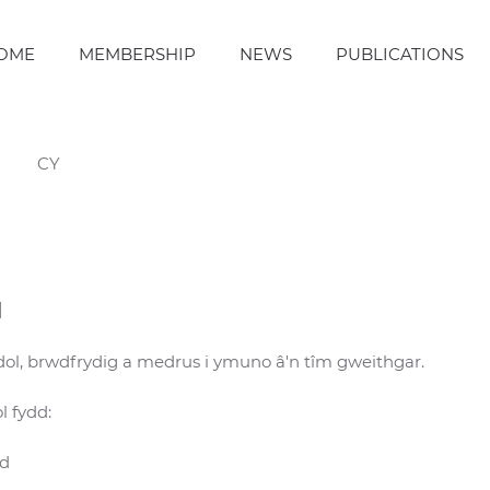
OME
MEMBERSHIP
NEWS
PUBLICATIONS
CY
l
ol, brwdfrydig a medrus i ymuno â'n tîm gweithgar.
l fydd:
dd