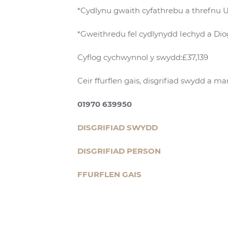
*Cydlynu gwaith cyfathrebu a threfnu
*Gweithredu fel cydlynydd Iechyd a Di
Cyflog cychwynnol y swydd:£37,139
Ceir ffurflen gais, disgrifiad swydd a ma
01970 639950
DISGRIFIAD SWYDD
DISGRIFIAD PERSON
FFURFLEN GAIS