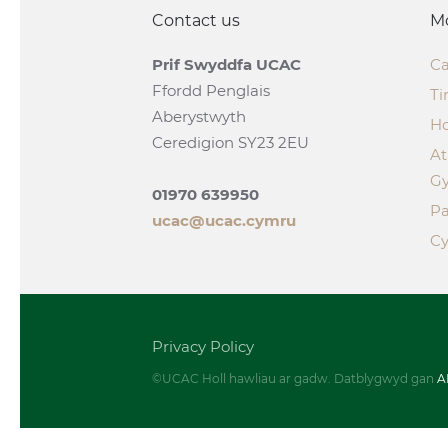
Contact us
M
Prif Swyddfa UCAC
Ca
Ffordd Penglais
Ti
Aberystwyth
H
Ceredigion SY23 2EU
A
G
01970 639950
Pa
ucac@ucac.cymru
Cy
Privacy Policy
©UCAC Holl hawliau ar gadw. Datblygwyd gan
A