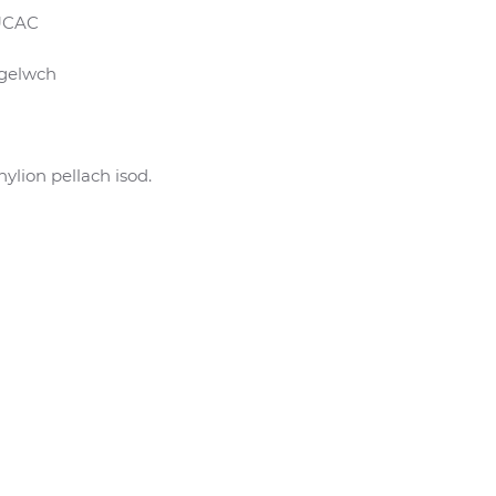
 UCAC
ogelwch
nylion pellach isod.