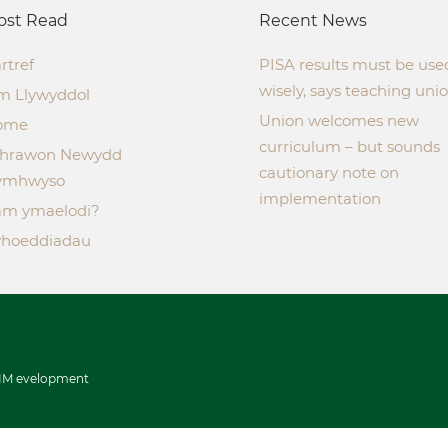
ost Read
Recent News
rtref
PISA results must be use
wisely, says teaching uni
m Llywyddol
Union welcomes new
ome
curriculum – but sounds
thrawon Newydd
cautionary note on
ymhwyso
implementation
m ymaelodi?
hoeddiadau
IM evelopment