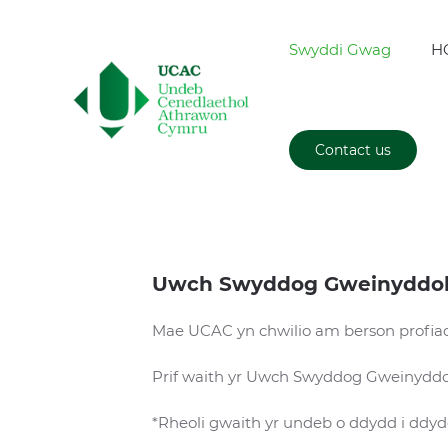
Swyddi Gwag
H
Contact us
Uwch Swyddog Gweinyddo
Mae UCAC yn chwilio am berson profiad
Prif waith yr Uwch Swyddog Gweinyddo
*Rheoli gwaith yr undeb o ddydd i ddy